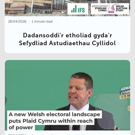
28/04/2026
1 minute read
Dadansoddi'r etholiad gyda'r
Sefydliad Astudiaethau Cyllidol