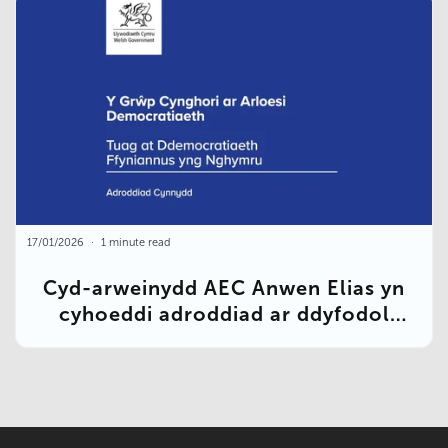
17/01/2026
1 minute read
Cyd-arweinydd AEC Anwen Elias yn
cyhoeddi adroddiad ar ddyfodol
democratiaeth Cymru