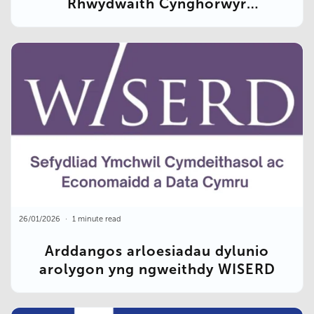
Rhwydwaith Cynghorwyr
Rhanbarthol Cyngor Dinasyddion
SNPT
26/01/2026
1 minute read
Arddangos arloesiadau dylunio
arolygon yng ngweithdy WISERD